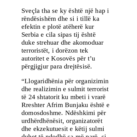
Sveçla tha se ky është një hap i
rëndësishëm dhe si i tillë ka
efektin e plotë atëherë kur
Serbia e cila sipas tij është
duke strehuar dhe akomoduar
terroristët, i dorëzon tek
autoritet e Kosovës për t’u
përgjigjur para drejtësisë.
“Llogaridhënia për organizimin
dhe realizimin e sulmit terrorist
të 24 shtatorit ku mbeti i vrarë
Rreshter Afrim Bunjaku është e
domosdoshme. Ndëshkimi për
urdhërdhënësit, organizatorët
dhe ekzekutuesit e këtij sulmi
duhet të ndodhë sa më parë, si