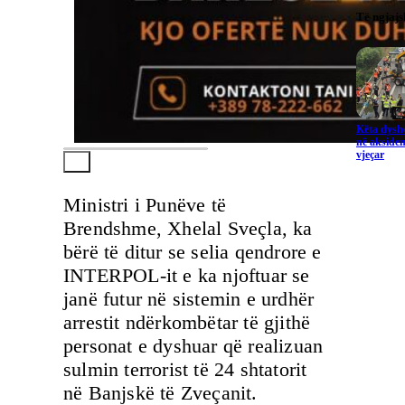
Të ngjaj
Këta dysho
në aksiden
vjeçar
Ministri i Punëve të
Brendshme, Xhelal Sveçla, ka
bërë të ditur se selia qendrore e
INTERPOL-it e ka njoftuar se
janë futur në sistemin e urdhër
arrestit ndërkombëtar të gjithë
personat e dyshuar që realizuan
sulmin terrorist të 24 shtatorit
në Banjskë të Zveçanit.