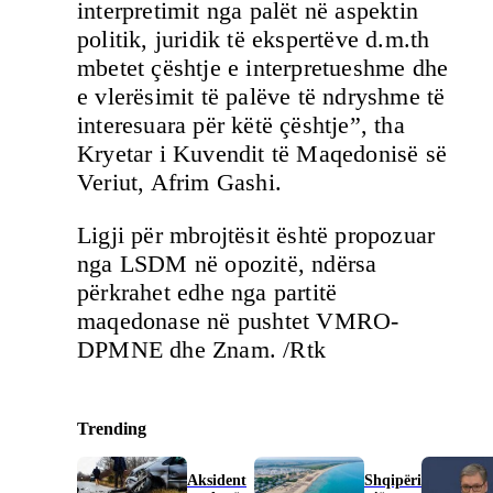
interpretimit nga palët në aspektin
politik, juridik të ekspertëve d.m.th
mbetet çështje e interpretueshme dhe
e vlerësimit të palëve të ndryshme të
interesuara për këtë çështje”, tha
Kryetar i Kuvendit të Maqedonisë së
Veriut, Afrim Gashi.
Ligji për mbrojtësit është propozuar
nga LSDM në opozitë, ndërsa
përkrahet edhe nga partitë
maqedonase në pushtet VMRO-
DPMNE dhe Znam. /Rtk
Trending
Aksident
Shqipëri