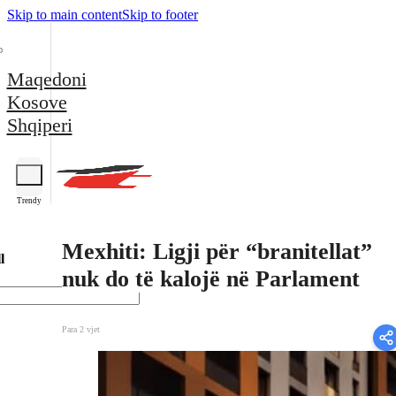
Skip to main content
Skip to footer
Maqedoni
Kosove
Shqiperi
Trendy
Mexhiti: Ligji për “branitellat”
l
nuk do të kalojë në Parlament
Para 2 vjet