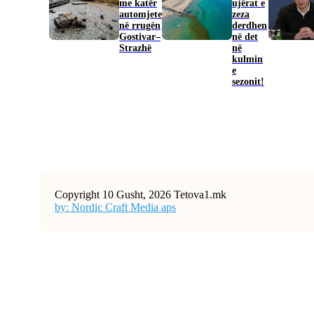
me katër
ujërat e
automjete
zeza
në rrugën
derdhen
Gostivar–
në det
Strazhë
në
kulmin
e
sezonit!
Copyright 10 Gusht, 2026 Tetova1.mk
by: Nordic Craft Media aps