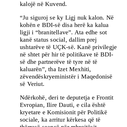
kalojë në Kuvend.
“Ju siguroj se ky Ligj nuk kalon. Në
kohën e BDI-së disa herë ka kalua
ligji i “branitellave”. Ata edhe sot
kanë status social, dallim prej
ushtarëve të UÇK-së. Kanë privilegje
në shtet për hir të politikave të BDI-
së dhe partnerëve të tyre në të
kaluarën”, tha Izet Mexhiti,
zëvendëskryeministër i Maqedonisë
së Veriut.
Ndërkohë, deri te deputetja e Frontit
Evropian, Ilire Dauti, e cila është
kryetare e Komisionit për Politikë
sociale, ka arritur kërkesa që të
thërrasë seancë për mbrojtësit.