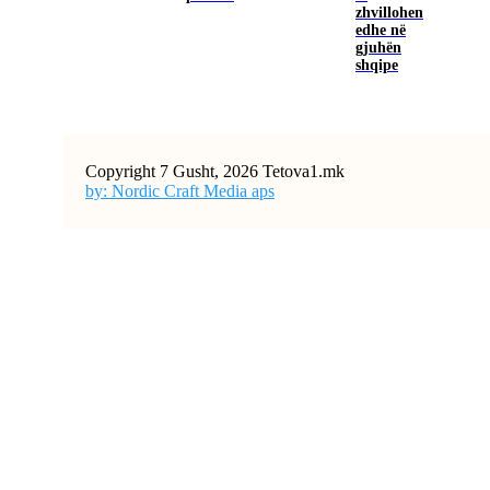
zhvillohen
edhe në
gjuhën
shqipe
Copyright 7 Gusht, 2026 Tetova1.mk
by: Nordic Craft Media aps