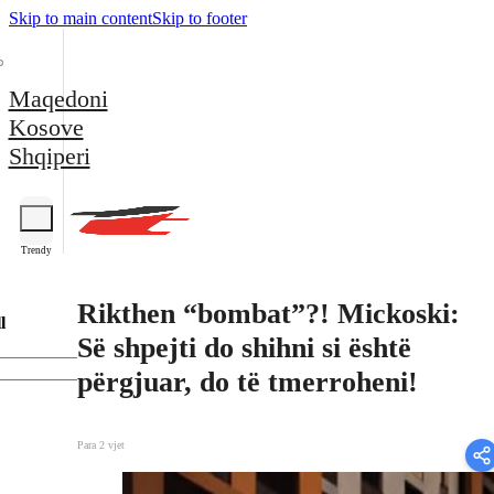
Skip to main content
Skip to footer
Maqedoni
Kosove
Shqiperi
Trendy
Rikthen “bombat”?! Mickoski:
l
Së shpejti do shihni si është
përgjuar, do të tmerroheni!
Para 2 vjet