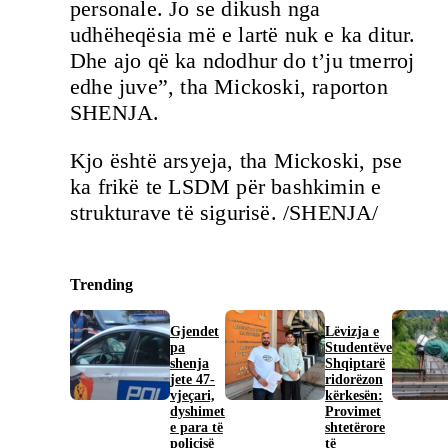
personale. Jo se dikush nga
udhëheqësia më e lartë nuk e ka ditur.
Dhe ajo që ka ndodhur do t’ju tmerroj
edhe juve”, tha Mickoski, raporton
SHENJA.
Kjo është arsyeja, tha Mickoski, pse
ka frikë te LSDM për bashkimin e
strukturave të sigurisë. /SHENJA/
Trending
Gjendet
Lëvizja e
pa
Studentëve
shenja
Shqiptarë
jete 47-
ridorëzon
vjeçari,
kërkesën:
dyshimet
Provimet
e para të
shtetërore
policisë
të