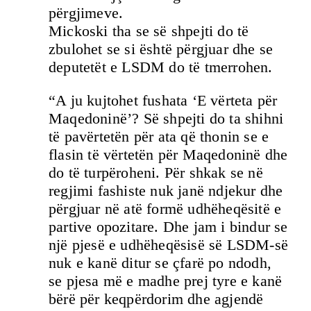
përgjimeve.
Mickoski tha se së shpejti do të
zbulohet se si është përgjuar dhe se
deputetët e LSDM do të tmerrohen.
“A ju kujtohet fushata ‘E vërteta për
Maqedoninë’? Së shpejti do ta shihni
të pavërtetën për ata që thonin se e
flasin të vërtetën për Maqedoninë dhe
do të turpëroheni. Për shkak se në
regjimi fashiste nuk janë ndjekur dhe
përgjuar në atë formë udhëheqësitë e
partive opozitare. Dhe jam i bindur se
një pjesë e udhëheqësisë së LSDM-së
nuk e kanë ditur se çfarë po ndodh,
se pjesa më e madhe prej tyre e kanë
bërë për keqpërdorim dhe agjendë