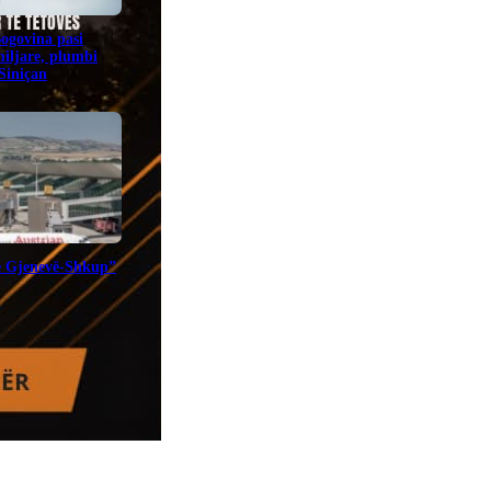
Bogovina pasi
miljare, plumbi
 Siniçan
te Gjenevë-Shkup”