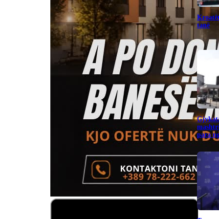
Kroatët
tanë
Gjykata
mashtr
para ng