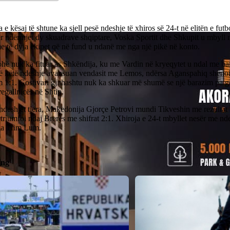
 e kësaj të shtune ka sjell pesë ndeshje të xhiros së 24-t në elitën e futb
r ndërmjet dy skuadrave shqiptare, Voska Sportit dhe Shkupit u mbyll
e të dyja ekipet që në fund u ndanë me nga një pikë në konto.
hë nuk ka fituar as Shkëndija, ku me Vardin në kryeqytet u ndal me ba
në këtë ndeshje avansuan vendasit me Lemos, ndërsa Aganspahiq shënoi 
 1:1. Gostivari gjithashtu nuk ka shkuar më shumë se një barazim pa go
egallnicës në Shtip.
ndeshjet tjera, Makedonija Gjorçe Petrovi mundi Tikveshin me rezultat 
 triumfoi ndaj Brerës me shifrat 2:1. Xhiroja e 24-t mbyllet nesër me n
ga Trim Lum.
ing