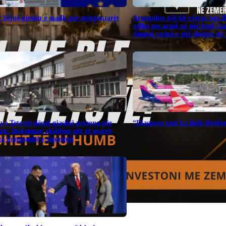
 bëjnë gjestin e madh për mërgimtarët
Arrestohet një 60-vjeçar nga 
qëlloi me armë në një festë fa
dëmtoi çatinë e një shtëpie në
 e Tetovës dënoi gjashtë persona për
“Diaspora tani ka linjë direk
im: Inskenuan aksident për të marrë
a kompanitë e sigurimit