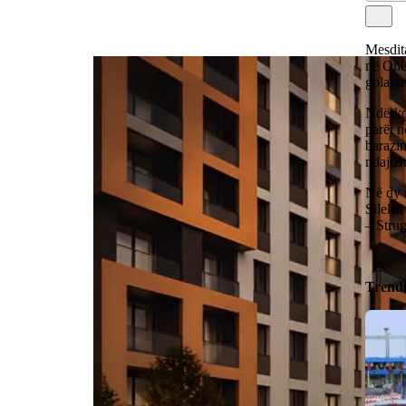
Mesdita
në Ohë
gola, m
Ndërko
parët 
barazim
ndaj Br
Në dy 
Sileksi
– Stru
Trend