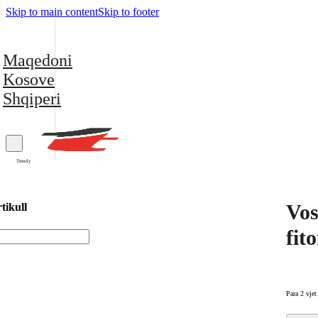
Skip to main content
Skip to footer
Maqedoni
Kosove
Shqiperi
Trendy
Vos
tikull
fit
Para 2 vjet