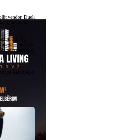
ollit vendor. Dueli
 me barazim pa
razim 1:1. Të
për tetovarët për
la në transfertën
1:0, ndërsa
deshjen Rabotniçki