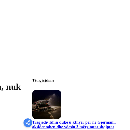
Të ngjajshme
, nuk
Tragjedi/ Ishin duke u kthyer për në Gjermani,
aksidentohen dhe vdesin 3 mërgimtar shqiptar