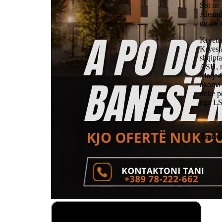
Sot në
Aleanc
në një
Kryetar
Kryesi
shqipta
ASH, në
Maqedo
akoma n
duke pë
nga L
Trend