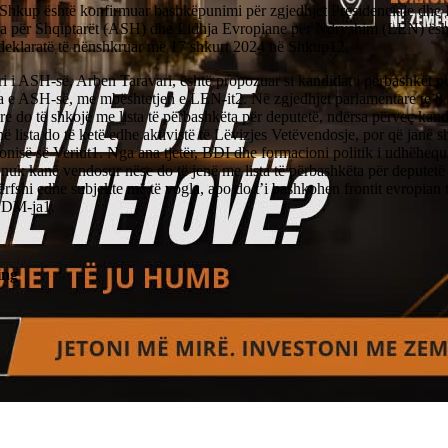
 Shkup është konfirmuar bashkëpunimi për zgjedhjet Presidenciale dhe
a për Shqiptarët (ASH) dhe Lidhja Evropiane për Ndryshim (LEN) ësh
 deklaratë të nënshkruar më 17 shkurt 2024 në Shkup12.
i i ASH-së, Arben Taravari, është propozuar si kandidat i përbashkët p
a e ASH-së, me mbështetjen e LEN-it2. Në zgjedhjet parlamentare të 8 m
re do të shkojë me lista të përbashkëta për deputetë, ndërsa përveç kan
 lista do të ketë edhe aktivistë të Lëvizjes Vetëvendosje, por që janë sh
nisë së Veriut1. Nga ana tjetër, BDI dhe formacioni politik i udhëhequ
uk kanë vendosur nëse do të jenë me lista të përbashkëta për deputetë s
rfshi edhe subjekte më të vogla, apo do t’i bashkohen frontit evropian 
SDM-ja1.
ing