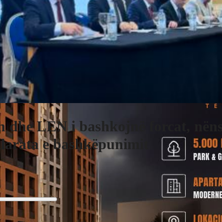
 dhe LEN i bashkojnë forcat, nën
larata e bashkëpunimit