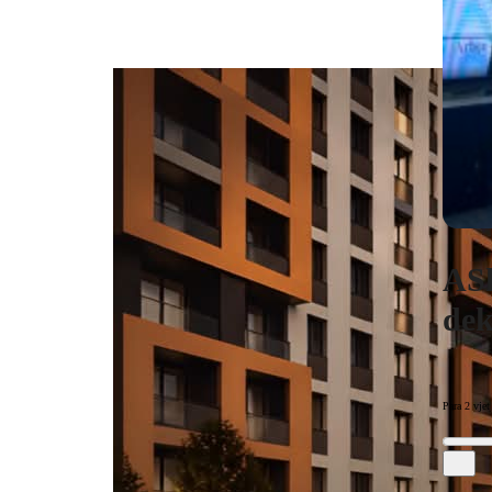
ASh
dek
Para 2 vjet