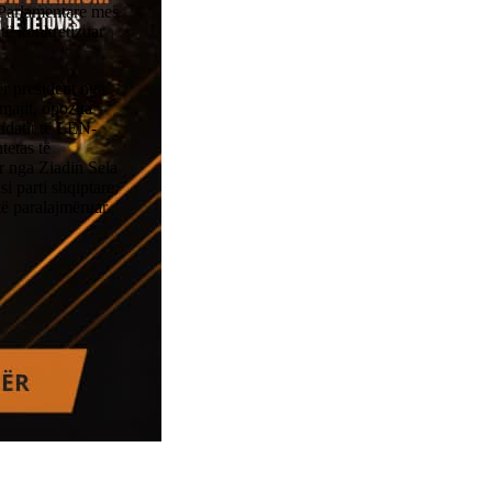
 Parlamentare mes
të konkretizuar
ër president nga
ajit, opozita
didatit të LEN-
tetas të
r nga Ziadin Sela
i parti shqiptare,
të paralajmëruar