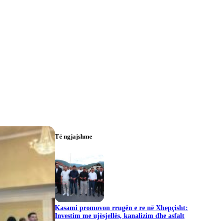
Të ngjajshme
Kasami promovon rrugën e re në Xhepçisht:
Investim me ujësjellës, kanalizim dhe asfalt