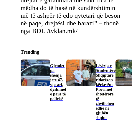
drejtat e garantuara me sakrifica të
mëdha do të hasë në kundërshtimin
më të ashpër të çdo qytetari që beson
në paqe, drejtësi dhe barazi” – thonë
nga BDI. /tvklan.mk/
Trending
Gjendet
Lëvizja e
pa
Studentëve
shenja
Shqiptarë
jete 47-
ridorëzon
vjeçari,
kërkesën:
dyshimet
Provimet
e para të
shtetërore
policisë
të
zhvillohen
edhe në
gjuhën
shqipe