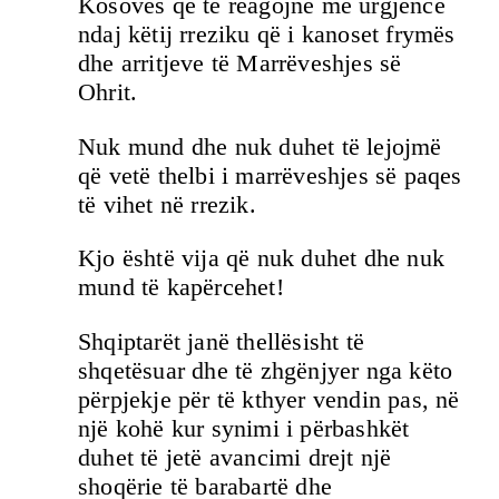
Kosovës që të reagojnë me urgjencë
ndaj këtij rreziku që i kanoset frymës
dhe arritjeve të Marrëveshjes së
Ohrit.
Nuk mund dhe nuk duhet të lejojmë
që vetë thelbi i marrëveshjes së paqes
të vihet në rrezik.
Kjo është vija që nuk duhet dhe nuk
mund të kapërcehet!
Shqiptarët janë thellësisht të
shqetësuar dhe të zhgënjyer nga këto
përpjekje për të kthyer vendin pas, në
një kohë kur synimi i përbashkët
duhet të jetë avancimi drejt një
shoqërie të barabartë dhe