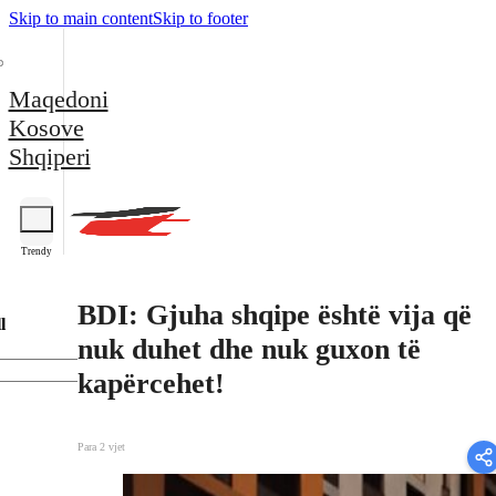
Skip to main content
Skip to footer
Maqedoni
Kosove
Shqiperi
Trendy
BDI: Gjuha shqipe është vija që
l
nuk duhet dhe nuk guxon të
kapërcehet!
Para 2 vjet