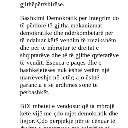
gjithëpërfshirëse.
Bashkimi Demokratik për Integrim do
të përdorë të gjitha mekanizmat
demokratikë dhe ndërkombëtarë për
të ndaluar këtë vendim të rrezikshëm
dhe për të mbrojtur të drejtat e
shqiptarëve dhe të të gjithë qytetarëve
të vendit. Esenca e paqes dhe e
bashkëjetesës nuk është vetëm një
marrëveshje në letër; ajo është
garancia e së ardhmes sonë të
përbashkët.
BDI mbetet e vendosur që ta mbrojë
këtë vijë me çdo mjet demokratik dhe
ligjor. Çdo përpjekje për të cënuar të