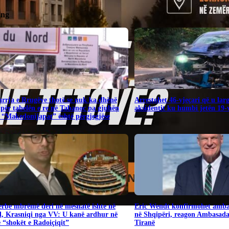
ing
rrja e Rrugëve thotë se nuk ka dhënë
Arrestohet 46-vjeçari që u lar
për tabelën e re në Tabanoc pa gjuhën
aksidentit ku humbi jetën 19-v
 “Makedonijapat” është përgjegjëse
Serbe mbrëmë deri në mesnatë ishte në
Eric Wendt konfirmohet amba
, Krasniqi nga VV: U kanë ardhur në
në Shqipëri, reagon Ambasad
“shokët e Radoiçiqit”
Tiranë