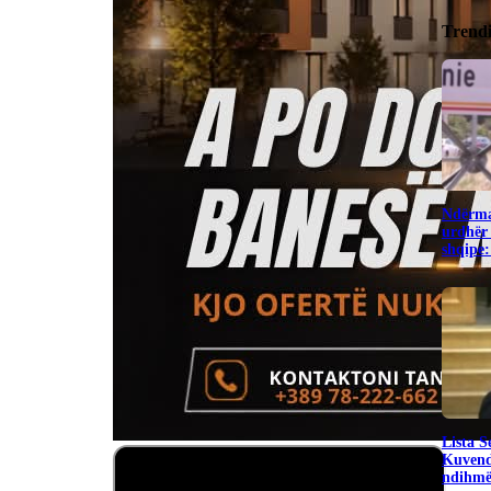
Trend
Ndërma
urdhër 
shqipe:
​Lista 
Kuvend
ndihmë 