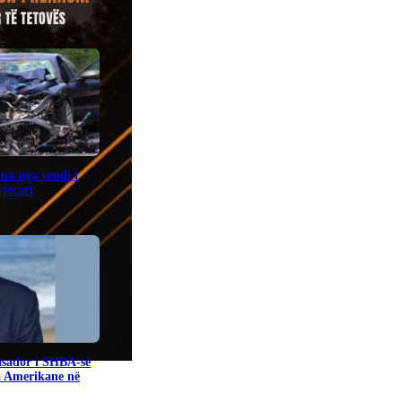
gua nga vendi i
jeçari
sador i SHBA-së
a Amerikane në