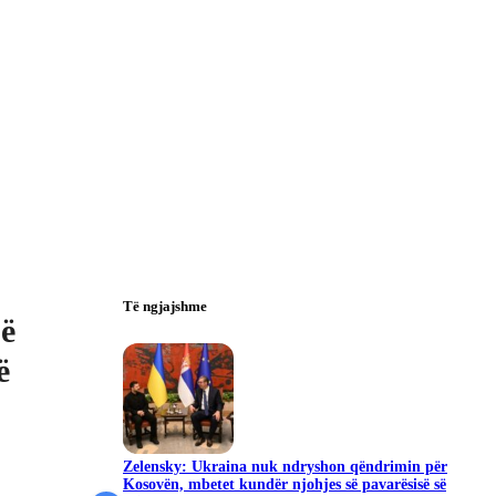
Të ngjajshme
së
ë
Zelensky: Ukraina nuk ndryshon qëndrimin për
Kosovën, mbetet kundër njohjes së pavarësisë së