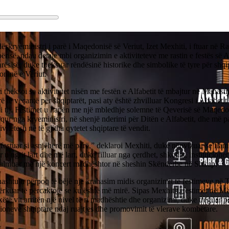
skryeministri i parë i Maqedonisë së Veriut, Izet Mexhiti, i ftuar në R
ërisë, ndau detaje mbi organizimin e aktiviteteve me rastin e festës së A
rësisë, duke theksuar rëndësinë historike dhe simbolike të tyre për shqi
ninë e Veriut.
 theksoi se aktivitetet nisën me festën e Alfabetit të mbajtur në Manasti
rë të veçantë për shqiptarët, pasi aty është zhvilluar Kongresi i Alfabeti
i tij. Festimet u hapën me një mbledhje solemne të Qeverisë së Maqedon
ur nga kryeministri, në shenjë nderimi për Ditën e Alfabetit, dhe më p
tivitetesh në të gjitha qytetet shqiptare të vendit.
festuar si asnjëherë më parë,” deklaroi Mexhiti, duke nënvizuar se fla
r u ngrit lart dhe më lart, duke filluar nga çerdhet, shkollat, institucione
ulmuar me një koncert madhështor në sheshin Skënderbe në Shkup.
hashtu u përpoq të bëjë një krahasim midis organizimit të festimeve në
rkuar të përcaktojë se ku është më mirë. Sipas Mexhitit, festimet në 
këtë vit arritën një nivel të ri madhështie dhe organizimi, duke treguar 
cioneve shqiptare ndaj ruajtjes dhe promovimit të vlerave kombëtare.