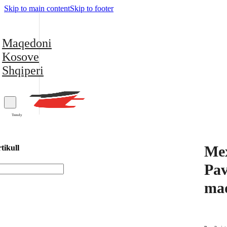
Skip to main content
Skip to footer
Maqedoni
Kosove
Shqiperi
Trendy
Mex
tikull
Pav
mad