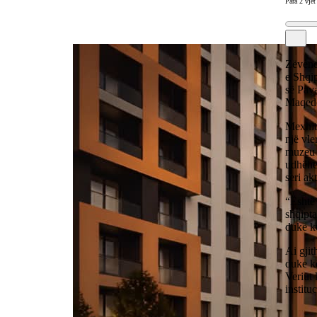
Para 2 vjet
Zëvendë
e Shqip
së Pava
Maqedo
Mexhiti
një vle
muzeu 
udhëheq
seri ak
“Është 
shqipta
duke k
Ai gjit
duke kë
Veriut 
institu