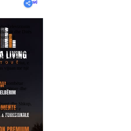
saj
adio Televizionin
lfabetit dhe Ditës
ptarët në
r, qyteti që mban
t dhe ndodhet
isë së Veriut, e
as vijuan me një
muri kombëtar
t shtetërore dhe
 Tiranë dhe Shkup,
Maqedoninë e
përkushtimin e