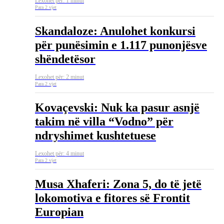
Lexohet për: 1 minut
Para 2 vjet
Skandaloze: Anulohet konkursi
për punësimin e 1.117 punonjësve
shëndetësor
Lexohet për: 2 minut
Para 2 vjet
Kovaçevski: Nuk ka pasur asnjë
takim në villa “Vodno” për
ndryshimet kushtetuese
Lexohet për: 4 minut
Para 2 vjet
Musa Xhaferi: Zona 5, do të jetë
lokomotiva e fitores së Frontit
Europian