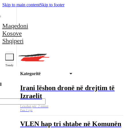
Skip to main content
Skip to footer
Maqedoni
Kosove
Shqiperi
Trendy
Kategoritë
l
Irani lëshon dronë në drejtim të
Izraelit
Lexohet për: 2 minut
Para 2 vjet
VLEN hap tri shtabe në Komunën