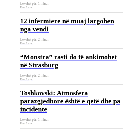
Lexohet për: 1 minut
Para 2 vjet
12 infermiere në muaj largohen
nga vendi
Lexohet për: 2 minut
Para 2 vjet
“Monstra” rasti do të ankimohet
në Strasburg
Lexohet për: 2 minut
Para 2 vjet
Toshkovski: Atmosfera
parazgjedhore është e qetë dhe pa
incidente
Lexohet për: 1 minut
Para 2 vjet