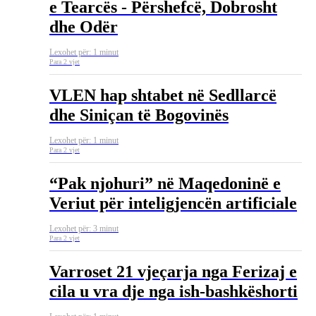
e Tearcës - Përshefcë, Dobrosht
dhe Odër
Lexohet për: 1 minut
Para 2 vjet
VLEN hap shtabet në Sedllarcë
dhe Siniçan të Bogovinës
Lexohet për: 1 minut
Para 2 vjet
“Pak njohuri” në Maqedoninë e
Veriut për inteligjencën artificiale
Lexohet për: 3 minut
Para 2 vjet
Varroset 21 vjeçarja nga Ferizaj e
cila u vra dje nga ish-bashkëshorti