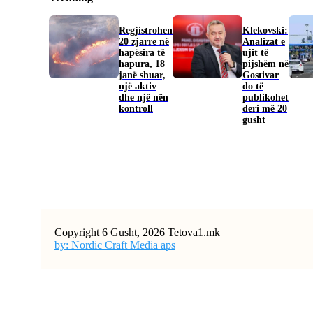
Regjistrohen
Klekovski:
20 zjarre në
Analizat e
hapësira të
ujit të
hapura, 18
pijshëm në
janë shuar,
Gostivar
një aktiv
do të
dhe një nën
publikohet
kontroll
deri më 20
gusht
Copyright 6 Gusht, 2026 Tetova1.mk
by: Nordic Craft Media aps