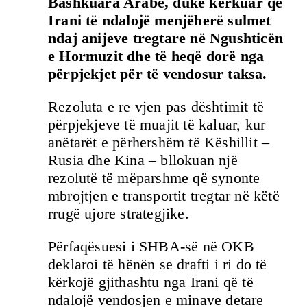
Bashkuara Arabe, duke kërkuar që
Irani të ndalojë menjëherë sulmet
ndaj anijeve tregtare në Ngushticën
e Hormuzit dhe të heqë dorë nga
përpjekjet për të vendosur taksa.
Rezoluta e re vjen pas dështimit të
përpjekjeve të muajit të kaluar, kur
anëtarët e përhershëm të Këshillit –
Rusia dhe Kina – bllokuan një
rezolutë të mëparshme që synonte
mbrojtjen e transportit tregtar në këtë
rrugë ujore strategjike.
Përfaqësuesi i SHBA-së në OKB
deklaroi të hënën se drafti i ri do të
kërkojë gjithashtu nga Irani që të
ndalojë vendosjen e minave detare