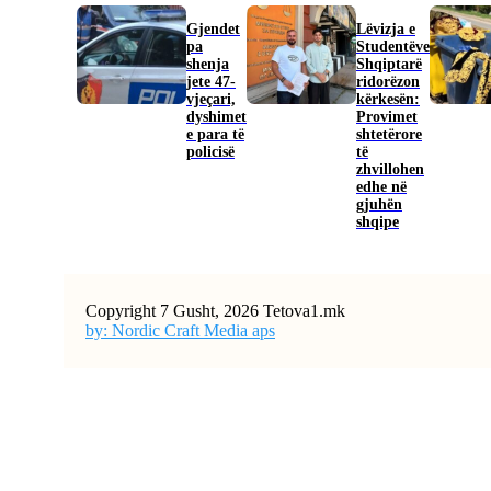
Gjendet
Lëvizja e
pa
Studentëve
shenja
Shqiptarë
jete 47-
ridorëzon
vjeçari,
kërkesën:
dyshimet
Provimet
e para të
shtetërore
policisë
të
zhvillohen
edhe në
gjuhën
shqipe
Copyright 7 Gusht, 2026 Tetova1.mk
by: Nordic Craft Media aps