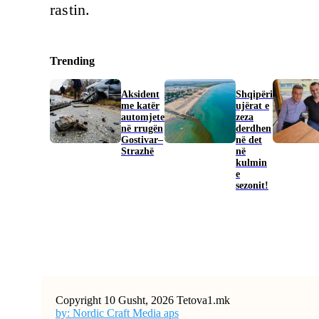
rastin.
Trending
Aksident
Shqipëri
me katër
ujërat e
automjete
zeza
në rrugën
derdhen
Gostivar–
në det
Strazhë
në
kulmin
e
sezonit!
Copyright 10 Gusht, 2026 Tetova1.mk
by: Nordic Craft Media aps