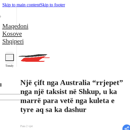
Skip to main content
Skip to footer
Maqedoni
Kosove
Shqiperi
Trendy
Një çift nga Australia “rrjepet”
l
nga një taksist në Shkup, u ka
marrë para vetë nga kuleta e
tyre aq sa ka dashur
Para 2 vjet