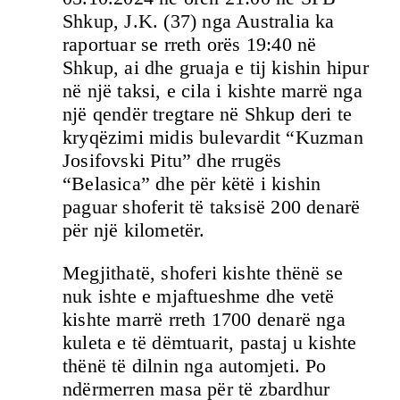
Shkup, J.K. (37) nga Australia ka
raportuar se rreth orës 19:40 në
Shkup, ai dhe gruaja e tij kishin hipur
në një taksi, e cila i kishte marrë nga
një qendër tregtare në Shkup deri te
kryqëzimi midis bulevardit “Kuzman
Josifovski Pitu” dhe rrugës
“Belasica” dhe për këtë i kishin
paguar shoferit të taksisë 200 denarë
për një kilometër.
Megjithatë, shoferi kishte thënë se
nuk ishte e mjaftueshme dhe vetë
kishte marrë rreth 1700 denarë nga
kuleta e të dëmtuarit, pastaj u kishte
thënë të dilnin nga automjeti. Po
ndërmerren masa për të zbardhur