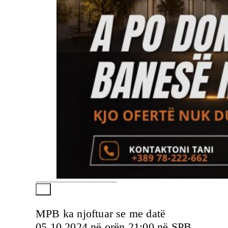
MPB ka njoftuar se me datë
05.10.2024 në orën 21:00 në SPB