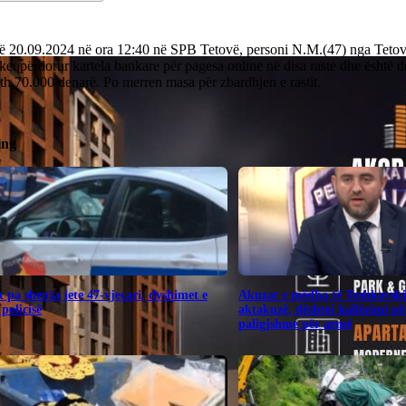
ë 20.09.2024 në ora 12:40 në SPB Tetovë, personi N.M.(47) nga Tetova
 keqpërdorur kartela bankare për pagesa online në disa raste dhe është
eth 70.000 denarë. Po merren masa për zbardhjen e rastit.
ing
 pa shenja jete 47-vjeçari, dyshimet e
Akuzat e mëdha të Toshkovsk
 policisë
aktakuzë, dështoi kallëzimi për
paligjshme për armë