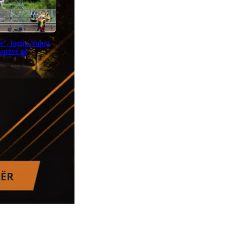
e”, lagjja Nuhaj
ovarëve në