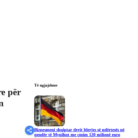
Të ngjajshme
re për
n
Biznesmeni shqiptar drejt blerjes së ndërtesës në
qendër të Mynihut me çmim 120 milionë euro