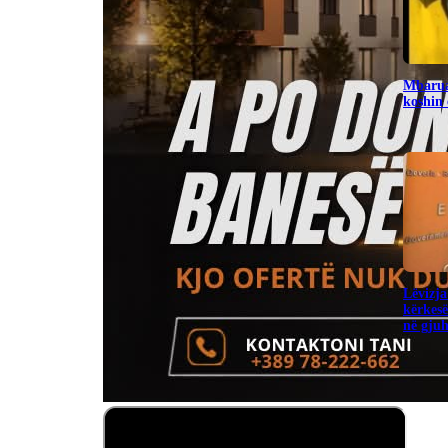
Mbarua
koshin
Lëvizja
kërkesë
në gju