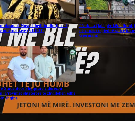
n dasmat! Nuset i hedhin dimijat në
“Nuk ka fjalë për këtë dhimbj
 e mbeturinave (VIDEO)
në zi pas tragjedisë së tre kos
Gjermani!
 e Studentëve Shqiptarë ridorëzon
n: Provimet shtetërore të zhvillohen edhe
hën shqipe