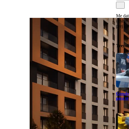
Me dat
i është
prej rr
Trend
Gjendet
para të