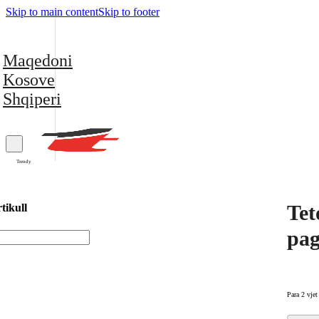
Skip to main content
Skip to footer
Maqedoni
Kosove
Shqiperi
Trendy
Tet
tikull
pag
Para 2 vjet