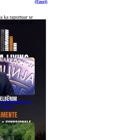
(Emri)
 ka raportuar se
 dëmtuar në shumë
it përfunduan pa
 lejet e