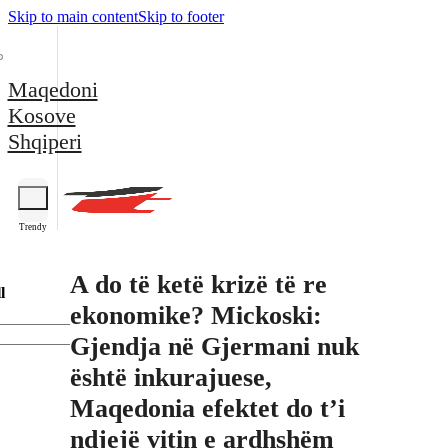
Skip to main content
Skip to footer
Maqedoni
Kosove
Shqiperi
Trendy
A do të ketë krizë të re
l
ekonomike? Mickoski:
Gjendja në Gjermani nuk
është inkurajuese,
Maqedonia efektet do t’i
ndjejë vitin e ardhshëm