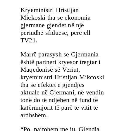
Kryeministri Hristijan
Mickoski tha se ekonomia
gjermane gjendet në një
periudhë sfiduese, përcjell
TV21.
Marrë parasysh se Gjermania
është partneri kryesor tregtar i
Maqedonisë së Veriut,
kryeministri Hristijan Mikcoski
tha se efektet e gjendjes
aktuale në Gjermani, në vendin
tonë do të ndjehen në fund të
katërmujorit të parë të vitit të
ardhshëm.
“Po, pajtohem me ju. Gjendja