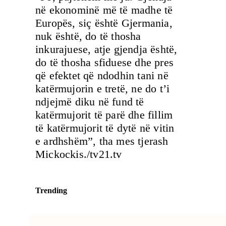
në ekonominë më të madhe të
Europës, siç është Gjermania,
nuk është, do të thosha
inkurajuese, atje gjendja është,
do të thosha sfiduese dhe pres
që efektet që ndodhin tani në
katërmujorin e tretë, ne do t’i
ndjejmë diku në fund të
katërmujorit të parë dhe fillim
të katërmujorit të dytë në vitin
e ardhshëm”, tha mes tjerash
Mickockis./tv21.tv
Trending